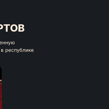
РТОВ
венную
 в республике